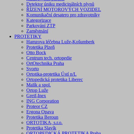
Detektor úniku medicinálních plynů
ŘÍZENÍ MOTOROVÝCH VOZIDEL
Komunikační desatero pro zdravotníky
Kategorizace
Parkování ZTP
Zaměstnání
PROTETIKY
Hamzova léčebna Luže-Košumberk
Protetika Plzeň
Otto Bock
Centrum tech. ortopedie
OrtOtechnika Praha
Svorto
Ortotika-protetika Ústí n/L
Ortopedická protetika Liberec
Malík a spol.
Ortop Luže
Greif-Inex
ING Corporation
Proteor CZ
Ergona Opava
Protetika Beroun
ORTOTIKA, s.r.o.
Protetika Slavík
ORTOPEDICKÁ PROTETIKA Praha