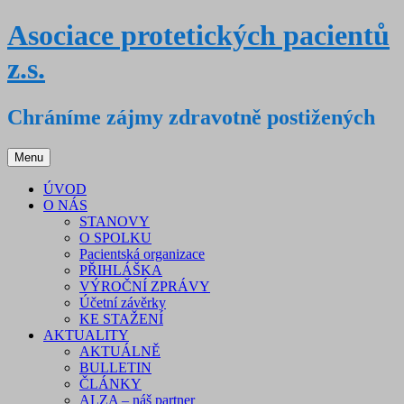
Přejít
Asociace protetických pacientů
k
obsahu
z.s.
webu
Chráníme zájmy zdravotně postižených
Menu
ÚVOD
O NÁS
STANOVY
O SPOLKU
Pacientská organizace
PŘIHLÁŠKA
VÝROČNÍ ZPRÁVY
Účetní závěrky
KE STAŽENÍ
AKTUALITY
AKTUÁLNĚ
BULLETIN
ČLÁNKY
ALZA – náš partner