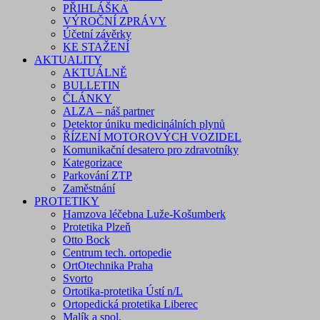
PŘIHLÁŠKA
VÝROČNÍ ZPRÁVY
Účetní závěrky
KE STAŽENÍ
AKTUALITY
AKTUÁLNĚ
BULLETIN
ČLÁNKY
ALZA – náš partner
Detektor úniku medicinálních plynů
ŘÍZENÍ MOTOROVÝCH VOZIDEL
Komunikační desatero pro zdravotníky
Kategorizace
Parkování ZTP
Zaměstnání
PROTETIKY
Hamzova léčebna Luže-Košumberk
Protetika Plzeň
Otto Bock
Centrum tech. ortopedie
OrtOtechnika Praha
Svorto
Ortotika-protetika Ústí n/L
Ortopedická protetika Liberec
Malík a spol.