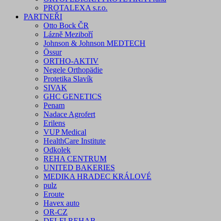
PROTALEXA s.r.o.
PARTNEŘI
Otto Bock ČR
Lázně Meziboří
Johnson & Johnson MEDTECH
Össur
ORTHO-AKTIV
Negele Orthopädie
Protetika Slavík
SIVAK
GHC GENETICS
Penam
Nadace Agrofert
Erilens
VUP Medical
HealthCare Institute
Odkolek
REHA CENTRUM
UNITED BAKERIES
MEDIKA HRADEC KRÁLOVÉ
pulz
Eroute
Havex auto
OR-CZ
DELFI REHAB