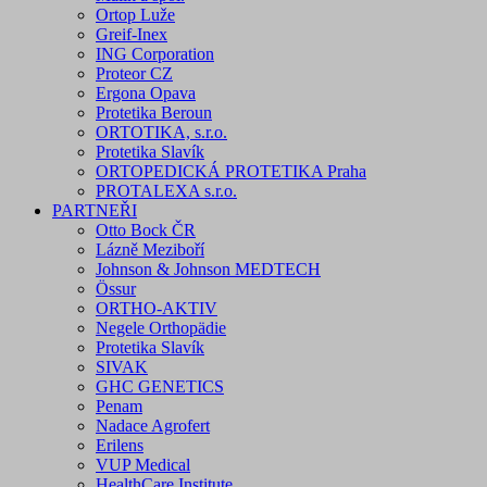
Ortop Luže
Greif-Inex
ING Corporation
Proteor CZ
Ergona Opava
Protetika Beroun
ORTOTIKA, s.r.o.
Protetika Slavík
ORTOPEDICKÁ PROTETIKA Praha
PROTALEXA s.r.o.
PARTNEŘI
Otto Bock ČR
Lázně Meziboří
Johnson & Johnson MEDTECH
Össur
ORTHO-AKTIV
Negele Orthopädie
Protetika Slavík
SIVAK
GHC GENETICS
Penam
Nadace Agrofert
Erilens
VUP Medical
HealthCare Institute