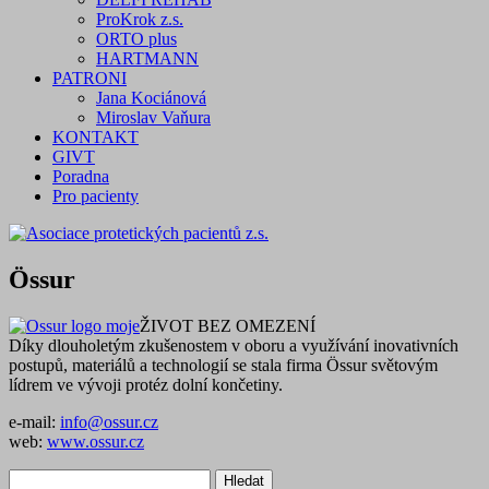
ProKrok z.s.
ORTO plus
HARTMANN
PATRONI
Jana Kociánová
Miroslav Vaňura
KONTAKT
GIVT
Poradna
Pro pacienty
Össur
ŽIVOT BEZ OMEZENÍ
Díky dlouholetým zkušenostem v oboru a využívání inovativních
postupů, materiálů a technologií se stala firma Össur světovým
lídrem ve vývoji protéz dolní končetiny.
e-mail:
info@ossur.cz
web:
www.ossur.cz
Vyhledávání