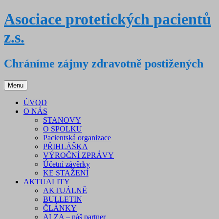
Přejít
Asociace protetických pacientů
k
obsahu
z.s.
webu
Chráníme zájmy zdravotně postižených
Menu
ÚVOD
O NÁS
STANOVY
O SPOLKU
Pacientská organizace
PŘIHLÁŠKA
VÝROČNÍ ZPRÁVY
Účetní závěrky
KE STAŽENÍ
AKTUALITY
AKTUÁLNĚ
BULLETIN
ČLÁNKY
ALZA – náš partner