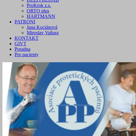
ProKrok z.s.
ORTO plus
HARTMANN
PATRONI
Jana Kociánová
Miroslav Vaňura
KONTAKT
GIVT
Poradna
Pro pacienty