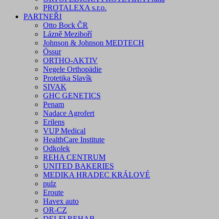
PROTALEXA s.r.o.
PARTNEŘI
Otto Bock ČR
Lázně Meziboří
Johnson & Johnson MEDTECH
Össur
ORTHO-AKTIV
Negele Orthopädie
Protetika Slavík
SIVAK
GHC GENETICS
Penam
Nadace Agrofert
Erilens
VUP Medical
HealthCare Institute
Odkolek
REHA CENTRUM
UNITED BAKERIES
MEDIKA HRADEC KRÁLOVÉ
pulz
Eroute
Havex auto
OR-CZ
DELFI REHAB