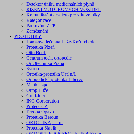
Detektor úniku medicinálních plynů
ŘÍZENÍ MOTOROVÝCH VOZIDEL
Komunikační desatero pro zdravotníky
Kategorizace
Parkování ZTP
Zaměstnání
PROTETIKY
Hamzova léčebna Luže-Košumberk
Protetika Plzeň
Otto Bock
Centrum tech. ortopedie
OrtOtechnika Praha
Svorto
Ortotika-protetika Ústí n/L
Ortopedická protetika Liberec
Malík a spol.
Ortop Luže
Greif-Inex
ING Corporation
Proteor CZ
Ergona Opava
Protetika Beroun
ORTOTIKA, s.r.o.
Protetika Slavík
ORTOPEDICKÁ PROTETIKA Praha