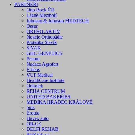
PARTNEŘI
Otto Bock ČR
Lázně Meziboří
Johnson & Johnson MEDTECH
Össur
ORTHO-AKTIV
Negele Orthopädie
Protetika Slavík
SIVAK
GHC GENETICS
Penam
Nadace Agrofert
Erilens
VUP Medical
HealthCare Institute
Odkolek
REHA CENTRUM
UNITED BAKERIES
MEDIKA HRADEC KRÁLOVÉ
pulz
Eroute
Havex auto
OR-CZ
DELFI REHAB
ProKrok z.s.