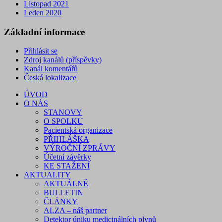
Listopad 2021
Leden 2020
Základní informace
Přihlásit se
Zdroj kanálů (příspěvky)
Kanál komentářů
Česká lokalizace
ÚVOD
O NÁS
STANOVY
O SPOLKU
Pacientská organizace
PŘIHLÁŠKA
VÝROČNÍ ZPRÁVY
Účetní závěrky
KE STAŽENÍ
AKTUALITY
AKTUÁLNĚ
BULLETIN
ČLÁNKY
ALZA – náš partner
Detektor úniku medicinálních plynů