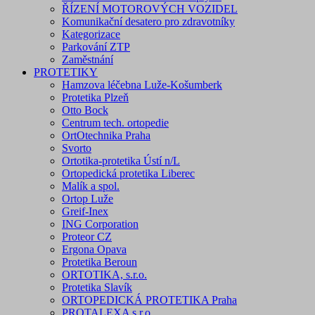
ŘÍZENÍ MOTOROVÝCH VOZIDEL
Komunikační desatero pro zdravotníky
Kategorizace
Parkování ZTP
Zaměstnání
PROTETIKY
Hamzova léčebna Luže-Košumberk
Protetika Plzeň
Otto Bock
Centrum tech. ortopedie
OrtOtechnika Praha
Svorto
Ortotika-protetika Ústí n/L
Ortopedická protetika Liberec
Malík a spol.
Ortop Luže
Greif-Inex
ING Corporation
Proteor CZ
Ergona Opava
Protetika Beroun
ORTOTIKA, s.r.o.
Protetika Slavík
ORTOPEDICKÁ PROTETIKA Praha
PROTALEXA s.r.o.