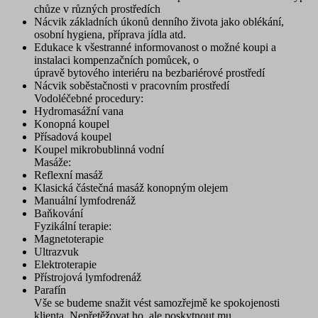
chůze v různých prostředích
Nácvik základních úkonů denního života jako oblékání,
osobní hygiena, příprava jídla atd.
Edukace k všestranné informovanost o možné koupi a
instalaci kompenzačních pomůcek, o
úpravě bytového interiéru na bezbariérové prostředí
Nácvik soběstačnosti v pracovním prostředí
Vodoléčebné procedury:
Hydromasážní vana
Konopná koupel
Přísadová koupel
Koupel mikrobublinná vodní
Masáže:
Reflexní masáž
Klasická částečná masáž konopným olejem
Manuální lymfodrenáž
Baňkování
Fyzikální terapie:
Magnetoterapie
Ultrazvuk
Elektroterapie
Přístrojová lymfodrenáž
Parafín
Vše se budeme snažit vést samozřejmě ke spokojenosti
klienta. Nepřetěžovat ho, ale poskytnout mu