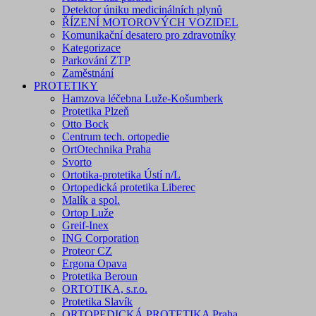
Detektor úniku medicinálních plynů
ŘÍZENÍ MOTOROVÝCH VOZIDEL
Komunikační desatero pro zdravotníky
Kategorizace
Parkování ZTP
Zaměstnání
PROTETIKY
Hamzova léčebna Luže-Košumberk
Protetika Plzeň
Otto Bock
Centrum tech. ortopedie
OrtOtechnika Praha
Svorto
Ortotika-protetika Ústí n/L
Ortopedická protetika Liberec
Malík a spol.
Ortop Luže
Greif-Inex
ING Corporation
Proteor CZ
Ergona Opava
Protetika Beroun
ORTOTIKA, s.r.o.
Protetika Slavík
ORTOPEDICKÁ PROTETIKA Praha