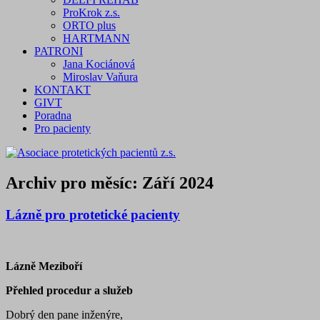
ProKrok z.s.
ORTO plus
HARTMANN
PATRONI
Jana Kociánová
Miroslav Vaňura
KONTAKT
GIVT
Poradna
Pro pacienty
Archiv pro měsíc:
Září 2024
Lázně pro protetické pacienty
Lázně Meziboří
Přehled procedur a služeb
Dobrý den pane inženýre,