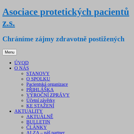
Přejít
Asociace protetických pacientů
k
obsahu
z.s.
webu
Chráníme zájmy zdravotně postižených
Menu
ÚVOD
O NÁS
STANOVY
O SPOLKU
Pacientská organizace
PŘIHLÁŠKA
VÝROČNÍ ZPRÁVY
Účetní závěrky
KE STAŽENÍ
AKTUALITY
AKTUÁLNĚ
BULLETIN
ČLÁNKY
ALZA – náš partner