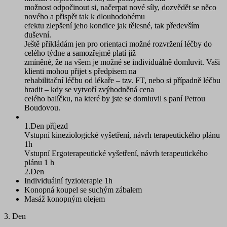
možnost odpočinout si, načerpat nové síly, dozvědět se něco
nového a přispět tak k dlouhodobému
efektu zlepšení jeho kondice jak tělesné, tak především
duševní.
Ještě přikládám jen pro orientaci možné rozvržení léčby do
celého týdne a samozřejmě platí již
zmíněné, že na všem je možné se individuálně domluvit. Vaši
klienti mohou přijet s předpisem na
rehabilitační léčbu od lékaře – tzv. FT, nebo si případně léčbu
hradit – kdy se vytvoří zvýhodněná cena
celého balíčku, na které by jste se domluvil s paní Petrou
Boudovou.
1.Den příjezd
Vstupní kineziologické vyšetření, návrh terapeutického plánu
1h
Vstupní Ergoterapeutické vyšetření, návrh terapeutického
plánu 1 h
2.Den
Individuální fyzioterapie 1h
Konopná koupel se suchým zábalem
Masáž konopným olejem
3. Den