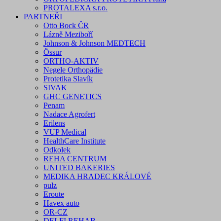
PROTALEXA s.r.o.
PARTNEŘI
Otto Bock ČR
Lázně Meziboří
Johnson & Johnson MEDTECH
Össur
ORTHO-AKTIV
Negele Orthopädie
Protetika Slavík
SIVAK
GHC GENETICS
Penam
Nadace Agrofert
Erilens
VUP Medical
HealthCare Institute
Odkolek
REHA CENTRUM
UNITED BAKERIES
MEDIKA HRADEC KRÁLOVÉ
pulz
Eroute
Havex auto
OR-CZ
DELFI REHAB