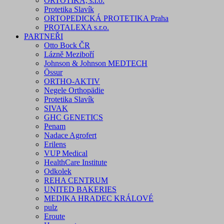
ORTOTIKA, s.r.o.
Protetika Slavík
ORTOPEDICKÁ PROTETIKA Praha
PROTALEXA s.r.o.
PARTNEŘI
Otto Bock ČR
Lázně Meziboří
Johnson & Johnson MEDTECH
Össur
ORTHO-AKTIV
Negele Orthopädie
Protetika Slavík
SIVAK
GHC GENETICS
Penam
Nadace Agrofert
Erilens
VUP Medical
HealthCare Institute
Odkolek
REHA CENTRUM
UNITED BAKERIES
MEDIKA HRADEC KRÁLOVÉ
pulz
Eroute