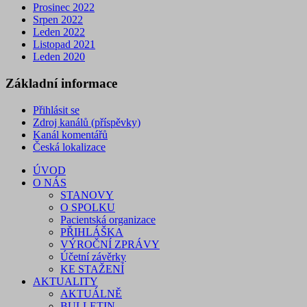
Prosinec 2022
Srpen 2022
Leden 2022
Listopad 2021
Leden 2020
Základní informace
Přihlásit se
Zdroj kanálů (příspěvky)
Kanál komentářů
Česká lokalizace
ÚVOD
O NÁS
STANOVY
O SPOLKU
Pacientská organizace
PŘIHLÁŠKA
VÝROČNÍ ZPRÁVY
Účetní závěrky
KE STAŽENÍ
AKTUALITY
AKTUÁLNĚ
BULLETIN