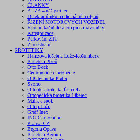
ČLÁNKY
ALZA – náš partner
Detektor úniku medicinálních plynů
ŘÍZENÍ MOTOROVÝCH VOZIDEL
Komunikační desatero pro zdravotníky
Kategorizace
Parkování ZTP
Zaměstnání
PROTETIKY
Hamzova léčebna Luže-Košumberk
Protetika Plzeň
Otto Bock
Centrum tech. ortopedie
OrtOtechnika Praha
Svorto
Ortotika-protetika Ústí n/L
Ortopedická protetika Liberec
Malík a spol.
Ortop Luže
Greif-Inex
ING Corporation
Proteor CZ
Ergona Opava
Protetika Beroun