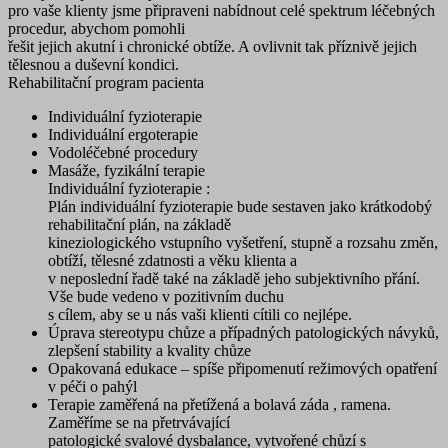
pro vaše klienty jsme připraveni nabídnout celé spektrum léčebných
procedur, abychom pomohli
řešit jejich akutní i chronické obtíže. A ovlivnit tak příznivě jejich
tělesnou a duševní kondici.
Rehabilitační program pacienta
Individuální fyzioterapie
Individuální ergoterapie
Vodoléčebné procedury
Masáže, fyzikální terapie
Individuální fyzioterapie :
Plán individuální fyzioterapie bude sestaven jako krátkodobý
rehabilitační plán, na základě
kineziologického vstupního vyšetření, stupně a rozsahu změn,
obtíží, tělesné zdatnosti a věku klienta a
v neposlední řadě také na základě jeho subjektivního přání.
Vše bude vedeno v pozitivním duchu
s cílem, aby se u nás vaši klienti cítili co nejlépe.
Úprava stereotypu chůze a případných patologických návyků,
zlepšení stability a kvality chůze
Opakovaná edukace – spíše připomenutí režimových opatření
v péči o pahýl
Terapie zaměřená na přetížená a bolavá záda , ramena.
Zaměříme se na přetrvávající
patologické svalové dysbalance, vytvořené chůzí s