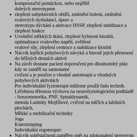
kompenzační pomůckou, nebo nepříliš
dobrých stereotypem
zlepšení subjektivních obtíží, zmírnění bolesti, zmírnění
svalových dysbalancí, úprav a
stereotypu dýchání a aktivace HSSP, zlepšení stabilizace a
zlepšení funkce
Uvolnění měkkých tkání, zlepšení hybnosti kloubů,
optimalizace svalového napětí, zvětšení
svalové síly, zlepšení centrace a stabilizace kloubů
Nácvik lepších pohybových návyků a hlavně jejich přenesení
do běžných denních aktivit
Na závěr dostane pacient doporučení pro dlouhodobý plán
kdy se zaměří na samostatné
cvičení a je poučen o vhodné autoterapii a vhodných
pohybových aktivitách
Pro individuální fyzioterapii můžeme použít řadu technik.
Léčebnou tělesnou výchovu na neurofyziologickém podkladě
: Senzomotorika, PNF, Spiraldynamik,
metoda Ludmily Mojžíšové, cvičení na míčích a labilních
plochách,
Měkké a mobilizační techniky
Joga
Kineziotaping
Individuální ergoterapie:
Nácvik soběstačnosti zaměřen opět na zdokonalení stereotypu